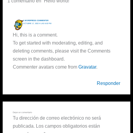
1 comentario en “Hello world!”
A WORDPRESS COMMENTER
OCTUBRE 17, 2022 A LAS 6:02 PM
Hi, this is a comment.
To get started with moderating, editing, and
deleting comments, please visit the Comments
screen in the dashboard.
Commenter avatars come from
Gravatar
.
Responder
Dejar un comentario
Tu dirección de correo electrónico no será
publicada.
Los campos obligatorios están